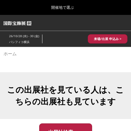
Press
ス
開催地で選ぶ
Escape
キ
to
ッ
close
HOME
グ
プ
the
ロ
2026年10月28日
し
ー
menu.
パシフィコ横浜/Pacifico Yokohama,Japan
26/10/28 (水) - 30 (金)
バ
来場/出展 申込み >
て
パシフィコ横浜
ル
進
ナ
10月 国際宝飾展 秋
ホーム
ビ
む
2026年10月28日
ゲ
パシフィコ横浜/Pacifico Yokohama,Japan
ー
シ
ョ
1月 国際宝飾展
ン
2027年01月27日
を
この出展社を見ている人は、こ
幕張メッセ/Makuhari Messe
折
り
ちらの出展社も見ています
た
5月 神戸 国際宝飾展
た
2027年05月20日
む
神戸国際展示場/ Kobe International Exhibition Hall, Japan