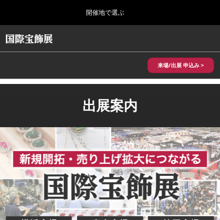
Press
ス
開催地で選ぶ
Escape
キ
to
ッ
close
HOME
グ
プ
the
ロ
2026年10月28日
し
ー
menu.
パシフィコ横浜/Pacifico Yokohama,Japan
バ
来場/出展 申込み >
て
ル
進
ナ
10月 国際宝飾展 秋
ビ
む
2026年10月28日
ゲ
出展案内
パシフィコ横浜/Pacifico Yokohama,Japan
ー
シ
ョ
1月 国際宝飾展
ン
2027年01月27日
を
幕張メッセ/Makuhari Messe
折
り
た
5月 神戸 国際宝飾展
た
2027年05月20日
む
神戸国際展示場/ Kobe International Exhibition Hall, Japan