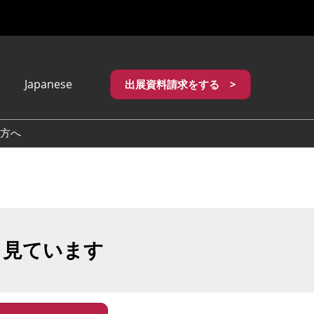
Japanese
出展資料請求をする >
apanese
nglish
方へ
繁體中文
も見ています