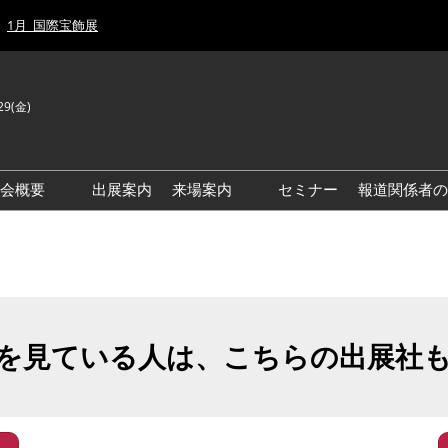
1月_国際宝飾展
29(金)
J
E
示会概要
出展案内
来場案内
セミナー
報道関係者の
前回来場者数
前回(2026年)会場風景
ゾーンマップ
IJT 出展社おすすめ商品ガイ
ド
を見ている人は、こちらの出展社
アクセス・来場ガイド