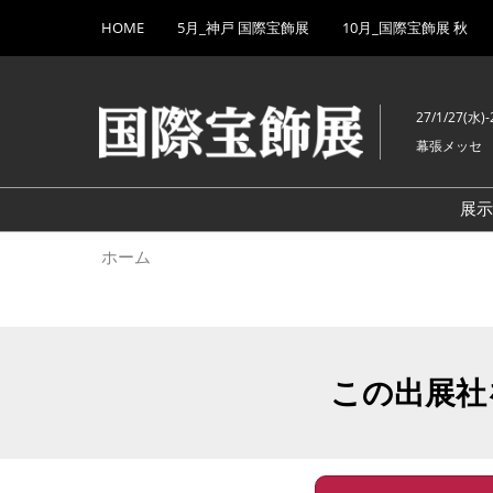
Press
ス
HOME
5月_神戸 国際宝飾展
10月_国際宝飾展 秋
Escape
キ
to
ッ
close
プ
the
27/1/27(水)-
し
menu.
幕張メッセ
て
進
む
展
ホーム
この出展社