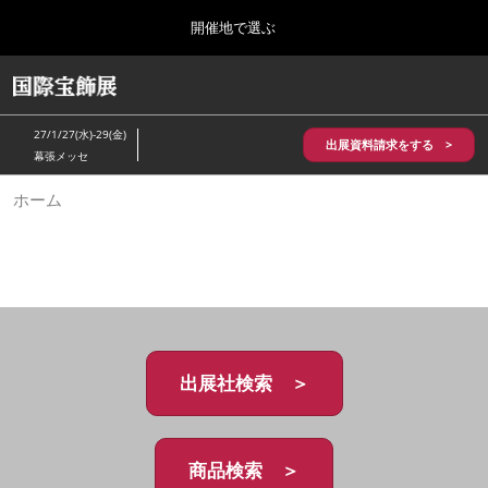
Press
ス
開催地で選ぶ
Escape
キ
to
ッ
close
HOME
グ
プ
the
ロ
2026年10月28日
し
ー
menu.
パシフィコ横浜/Pacifico Yokohama,Japan
27/1/27(水)-29(金)
バ
出展資料請求をする >
て
幕張メッセ
ル
進
ナ
5月_神戸 国際宝飾展
ホーム
ビ
む
2027年05月20日
ゲ
神戸国際展示場/ Kobe International Exhibition Hall, Japan
ー
シ
ョ
10月_国際宝飾展 秋
ン
2026年10月28日
を
パシフィコ横浜/Pacifico Yokohama,Japan
折
り
た
出展社検索 ＞
1月_国際宝飾展
た
2027年01月27日
む
幕張メッセ/Makuhari Messe
商品検索 ＞