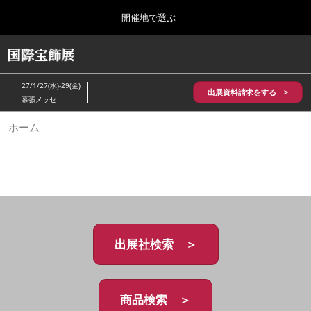
Press
ス
開催地で選ぶ
Escape
キ
to
ッ
close
HOME
グ
プ
the
ロ
2026年10月28日
し
ー
menu.
パシフィコ横浜/Pacifico Yokohama,Japan
27/1/27(水)-29(金)
バ
出展資料請求をする >
て
幕張メッセ
ル
進
ナ
5月_神戸 国際宝飾展
ホーム
ビ
む
2027年05月20日
ゲ
神戸国際展示場/ Kobe International Exhibition Hall, Japan
ー
シ
ョ
10月_国際宝飾展 秋
ン
2026年10月28日
を
パシフィコ横浜/Pacifico Yokohama,Japan
折
り
た
出展社検索 ＞
1月_国際宝飾展
た
2027年01月27日
む
幕張メッセ/Makuhari Messe
商品検索 ＞