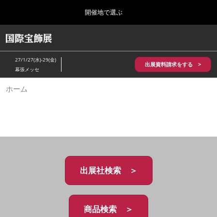
Press
ス
開催地で選ぶ
Escape
キ
to
ッ
close
HOME
グ
プ
the
ロ
2026年10月28日
し
ー
menu.
パシフィコ横浜/Pacifico Yokohama,Japan
27/1/27(水)-29(金)
バ
出展資料請求をする >
て
幕張メッセ
ル
進
ナ
5月_神戸 国際宝飾展
ホーム
ビ
む
2027年05月20日
ゲ
神戸国際展示場/ Kobe International Exhibition Hall, Japan
ー
シ
ョ
10月_国際宝飾展 秋
ン
2026年10月28日
を
パシフィコ横浜/Pacifico Yokohama,Japan
折
り
た
出展社検索 ＞
1月_国際宝飾展
た
2027年01月27日
む
幕張メッセ/Makuhari Messe
商品検索 ＞