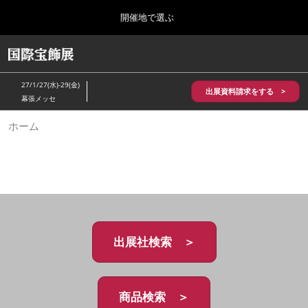
Press
ス
開催地で選ぶ
Escape
キ
to
ッ
close
HOME
グ
プ
the
ロ
2026年10月28日
し
ー
menu.
パシフィコ横浜/Pacifico Yokohama,Japan
27/1/27(水)-29(金)
バ
出展資料請求をする >
て
幕張メッセ
ル
進
ナ
5月_神戸 国際宝飾展
ホーム
ビ
む
2027年05月20日
ゲ
神戸国際展示場/ Kobe International Exhibition Hall, Japan
ー
シ
ョ
10月_国際宝飾展 秋
ン
2026年10月28日
を
パシフィコ横浜/Pacifico Yokohama,Japan
折
り
た
出展社検索 ＞
1月_国際宝飾展
た
2027年01月27日
む
幕張メッセ/Makuhari Messe
商品検索 ＞