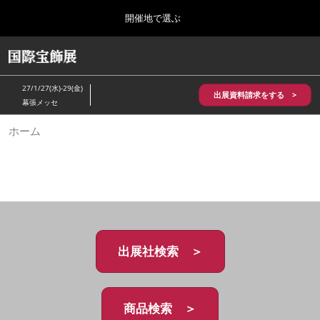
Press
ス
開催地で選ぶ
Escape
キ
to
ッ
close
HOME
グ
プ
the
ロ
2026年10月28日
し
ー
menu.
パシフィコ横浜/Pacifico Yokohama,Japan
27/1/27(水)-29(金)
バ
出展資料請求をする >
て
幕張メッセ
ル
進
ナ
5月_神戸 国際宝飾展
ホーム
ビ
む
2027年05月20日
ゲ
神戸国際展示場/ Kobe International Exhibition Hall, Japan
ー
シ
ョ
10月_国際宝飾展 秋
ン
2026年10月28日
を
パシフィコ横浜/Pacifico Yokohama,Japan
折
り
た
出展社検索 ＞
1月_国際宝飾展
た
2027年01月27日
む
幕張メッセ/Makuhari Messe
商品検索 ＞