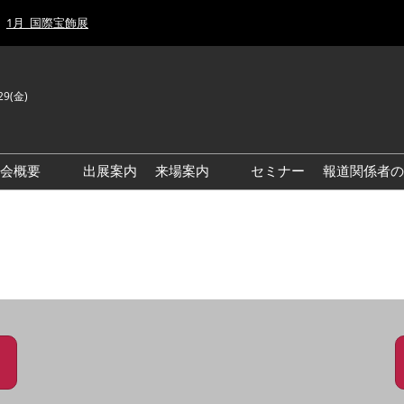
1月_国際宝飾展
29(金)
J
E
示会概要
出展案内
来場案内
セミナー
報道関係者の
前回来場者数
前回(2026年)会場風景
ゾーンマップ
IJT 出展社おすすめ商品ガイ
ド
アクセス・来場ガイド