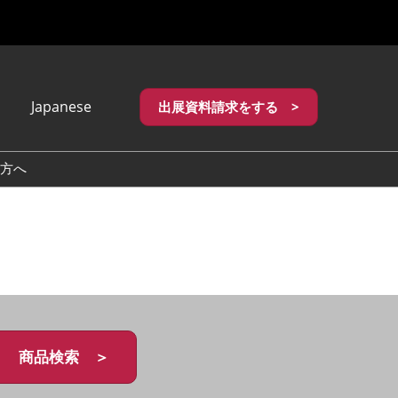
Japanese
出展資料請求をする >
apanese
nglish
方へ
繁體中文
商品検索 ＞