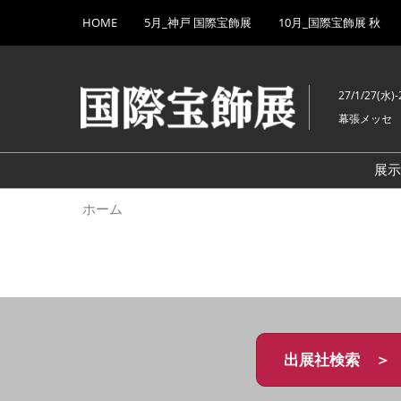
Press
ス
HOME
5月_神戸 国際宝飾展
10月_国際宝飾展 秋
Escape
キ
to
ッ
close
プ
the
27/1/27(水)-
し
menu.
幕張メッセ
て
進
む
展
ホーム
出展社検索 ＞