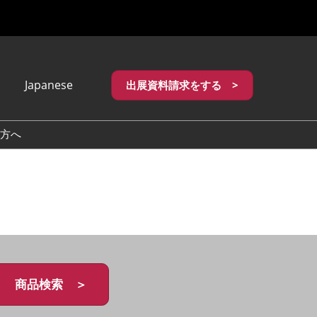
Japanese
出展資料請求をする >
apanese
nglish
方へ
繁體中文
商品検索 ＞