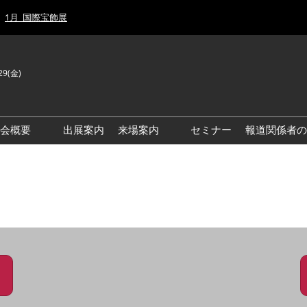
1月_国際宝飾展
29(金)
J
E
示会概要
出展案内
来場案内
セミナー
報道関係者の
前回来場者数
前回(2026年)会場風景
ゾーンマップ
IJT 出展社おすすめ商品ガイ
ド
アクセス・来場ガイド