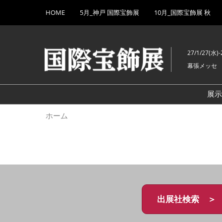
Press
ス
HOME
5月_神戸 国際宝飾展
10月_国際宝飾展 秋
Escape
キ
to
ッ
close
プ
the
27/1/27(水)-
し
menu.
幕張メッセ
て
進
む
展
ホーム
出展社検索 ＞