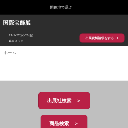
Press
ス
開催地で選ぶ
Escape
キ
to
ッ
close
HOME
グ
プ
the
ロ
2026年10月28日
し
ー
menu.
パシフィコ横浜/Pacifico Yokohama,Japan
27/1/27(水)-29(金)
バ
出展資料請求をする >
て
幕張メッセ
ル
進
ナ
5月_神戸 国際宝飾展
ホーム
ビ
む
2027年05月20日
ゲ
神戸国際展示場/ Kobe International Exhibition Hall, Japan
ー
シ
ョ
10月_国際宝飾展 秋
ン
2026年10月28日
を
パシフィコ横浜/Pacifico Yokohama,Japan
折
り
た
出展社検索 ＞
1月_国際宝飾展
た
2027年01月27日
む
幕張メッセ/Makuhari Messe
商品検索 ＞