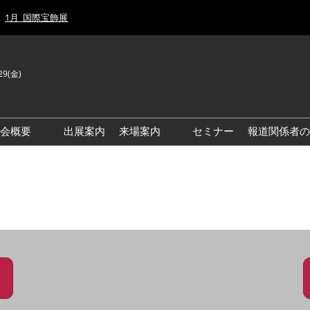
1月_国際宝飾展
29(金)
J
E
示会概要
出展案内
来場案内
セミナー
報道関係者の
前回来場者数
前回(2026年)会場風景
ゾーンマップ
IJT 出展社おすすめ商品ガイ
ド
アクセス・来場ガイド