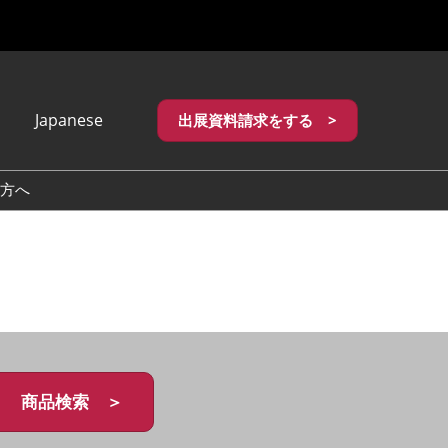
Japanese
出展資料請求をする >
apanese
nglish
方へ
繁體中文
商品検索 ＞