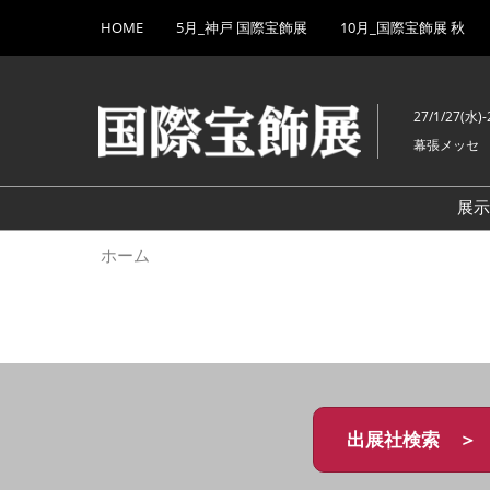
Press
ス
HOME
5月_神戸 国際宝飾展
10月_国際宝飾展 秋
Escape
キ
to
ッ
close
プ
the
27/1/27(水)-
し
menu.
幕張メッセ
て
進
む
展
ホーム
出展社検索 ＞