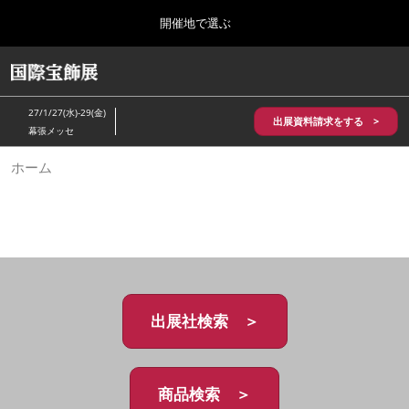
Press
ス
開催地で選ぶ
Escape
キ
to
ッ
close
HOME
グ
プ
the
ロ
2026年10月28日
し
ー
menu.
パシフィコ横浜/Pacifico Yokohama,Japan
27/1/27(水)-29(金)
バ
出展資料請求をする >
て
幕張メッセ
ル
進
ナ
5月_神戸 国際宝飾展
ホーム
ビ
む
2027年05月20日
ゲ
神戸国際展示場/ Kobe International Exhibition Hall, Japan
ー
シ
ョ
10月_国際宝飾展 秋
ン
2026年10月28日
を
パシフィコ横浜/Pacifico Yokohama,Japan
折
り
た
出展社検索 ＞
1月_国際宝飾展
た
2027年01月27日
む
幕張メッセ/Makuhari Messe
商品検索 ＞