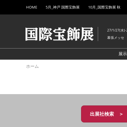
Press
ス
HOME
5月_神戸 国際宝飾展
10月_国際宝飾展 秋
Escape
キ
to
ッ
close
プ
the
27/1/27(水)-
し
menu.
幕張メッセ
て
進
む
展
ホーム
出展社検索 ＞