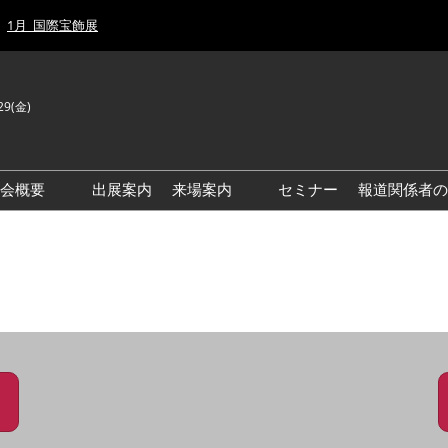
1月_国際宝飾展
29(金)
J
E
示会概要
出展案内
来場案内
セミナー
報道関係者の
前回来場者数
前回(2026年)会場風景
ゾーンマップ
IJT 出展社おすすめ商品ガイ
ド
アクセス・来場ガイド