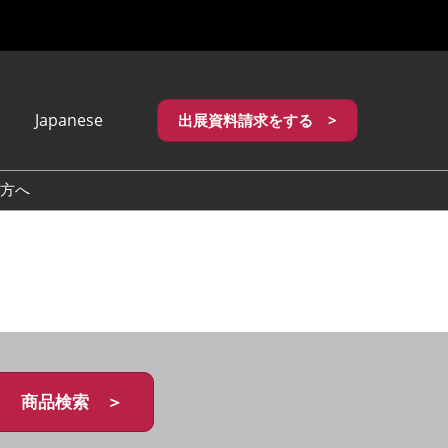
Japanese
出展資料請求をする >
apanese
nglish
方へ
繁體中文
商品検索 ＞