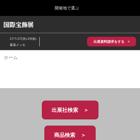
Press
ス
開催地で選ぶ
Escape
キ
to
ッ
close
HOME
グ
プ
the
ロ
2026年10月28日
し
ー
menu.
パシフィコ横浜/Pacifico Yokohama,Japan
27/1/27(水)-29(金)
バ
出展資料請求をする >
て
幕張メッセ
ル
進
ナ
5月_神戸 国際宝飾展
ホーム
ビ
む
2027年05月20日
ゲ
神戸国際展示場/ Kobe International Exhibition Hall, Japan
ー
シ
ョ
10月_国際宝飾展 秋
ン
2026年10月28日
を
パシフィコ横浜/Pacifico Yokohama,Japan
折
り
た
出展社検索 ＞
1月_国際宝飾展
た
2027年01月27日
む
幕張メッセ/Makuhari Messe
商品検索 ＞