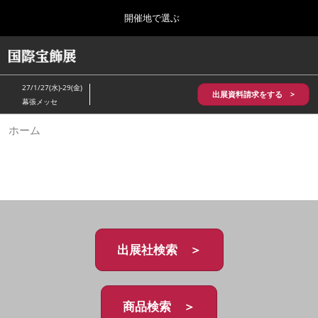
Press
ス
開催地で選ぶ
Escape
キ
to
ッ
close
HOME
グ
プ
the
ロ
2026年10月28日
し
ー
menu.
パシフィコ横浜/Pacifico Yokohama,Japan
27/1/27(水)-29(金)
バ
出展資料請求をする >
て
幕張メッセ
ル
進
ナ
5月_神戸 国際宝飾展
ホーム
ビ
む
2027年05月20日
ゲ
神戸国際展示場/ Kobe International Exhibition Hall, Japan
ー
シ
ョ
10月_国際宝飾展 秋
ン
2026年10月28日
を
パシフィコ横浜/Pacifico Yokohama,Japan
折
り
た
出展社検索 ＞
1月_国際宝飾展
た
2027年01月27日
む
幕張メッセ/Makuhari Messe
商品検索 ＞