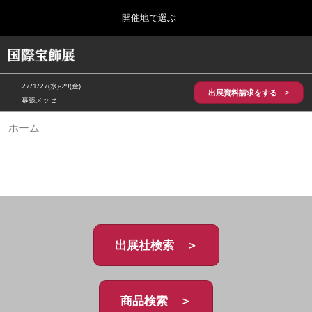
Press
ス
開催地で選ぶ
Escape
キ
to
ッ
close
HOME
グ
プ
the
ロ
2026年10月28日
し
ー
menu.
パシフィコ横浜/Pacifico Yokohama,Japan
27/1/27(水)-29(金)
バ
出展資料請求をする >
て
幕張メッセ
ル
進
ナ
5月_神戸 国際宝飾展
ホーム
ビ
む
2027年05月20日
ゲ
神戸国際展示場/ Kobe International Exhibition Hall, Japan
ー
シ
ョ
10月_国際宝飾展 秋
ン
2026年10月28日
を
パシフィコ横浜/Pacifico Yokohama,Japan
折
り
た
出展社検索 ＞
1月_国際宝飾展
た
2027年01月27日
む
幕張メッセ/Makuhari Messe
商品検索 ＞