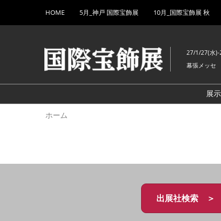
Press
ス
HOME
5月_神戸 国際宝飾展
10月_国際宝飾展 秋
Escape
キ
to
ッ
close
プ
the
27/1/27(水)-
し
menu.
幕張メッセ
て
進
む
展
ホーム
出展社検索 ＞