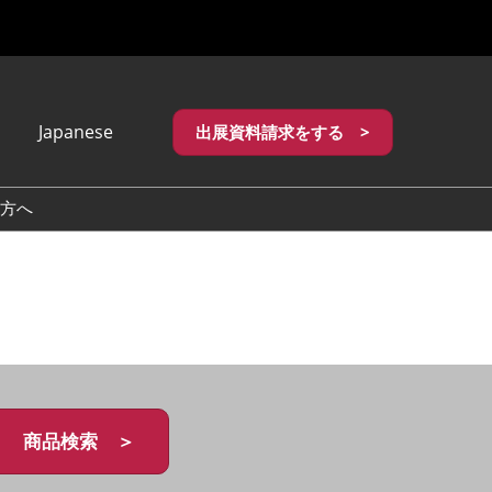
Japanese
出展資料請求をする >
apanese
nglish
方へ
繁體中文
商品検索 ＞