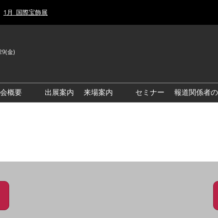
1月_国際宝飾展
29(金)
J
E
示会概要
出展案内
来場案内
セミナー
報道関係者の
前回来場者数
前回(2026年)会場風景
ゾーンマップ
IJT 出展社おすすめ商品ガイ
ド
アクセス・来場ガイド