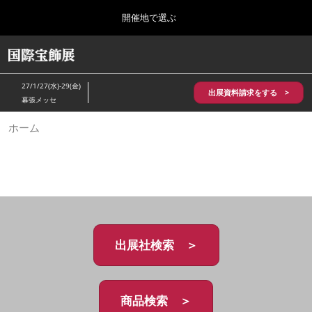
Press
ス
開催地で選ぶ
Escape
キ
to
ッ
close
HOME
グ
プ
the
ロ
2026年10月28日
し
ー
menu.
パシフィコ横浜/Pacifico Yokohama,Japan
27/1/27(水)-29(金)
バ
出展資料請求をする >
て
幕張メッセ
ル
進
ナ
5月_神戸 国際宝飾展
ホーム
ビ
む
2027年05月20日
ゲ
神戸国際展示場/ Kobe International Exhibition Hall, Japan
ー
シ
ョ
10月_国際宝飾展 秋
ン
2026年10月28日
を
パシフィコ横浜/Pacifico Yokohama,Japan
折
り
た
出展社検索 ＞
1月_国際宝飾展
た
2027年01月27日
む
幕張メッセ/Makuhari Messe
商品検索 ＞