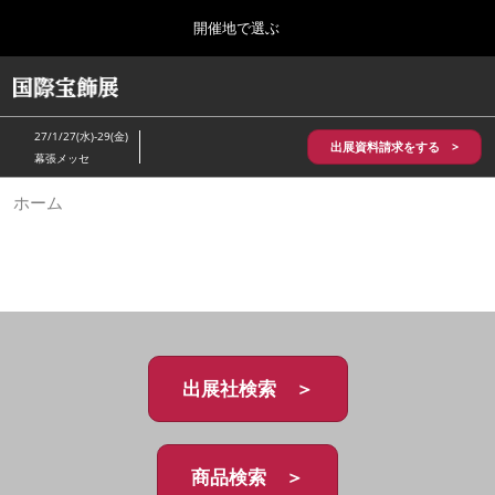
Press
ス
開催地で選ぶ
Escape
キ
to
ッ
close
HOME
グ
プ
the
ロ
2026年10月28日
し
ー
menu.
パシフィコ横浜/Pacifico Yokohama,Japan
27/1/27(水)-29(金)
バ
出展資料請求をする >
て
幕張メッセ
ル
進
ナ
5月_神戸 国際宝飾展
ホーム
ビ
む
2027年05月20日
ゲ
神戸国際展示場/ Kobe International Exhibition Hall, Japan
ー
シ
ョ
10月_国際宝飾展 秋
ン
2026年10月28日
を
パシフィコ横浜/Pacifico Yokohama,Japan
折
り
た
出展社検索 ＞
1月_国際宝飾展
た
2027年01月27日
む
幕張メッセ/Makuhari Messe
商品検索 ＞