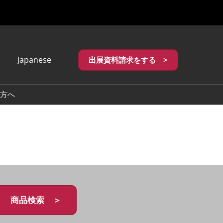
Japanese
出展資料請求をする >
apanese
nglish
方へ
繁體中文
商品検索 ＞