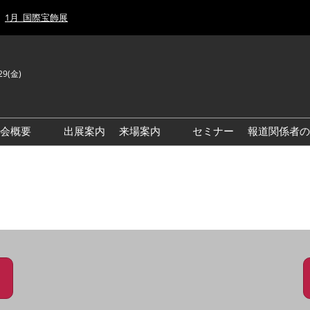
1月_国際宝飾展
29(金)
J
E
示会概要
出展案内
来場案内
セミナー
報道関係者の
前回来場者数
前回(2026年)会場風景
ゾーンマップ
IJT 出展社おすすめ商品ガイ
ド
アクセス・来場ガイド