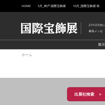
Press
ス
HOME
5月_神戸 国際宝飾展
10月_国際宝飾展 秋
Escape
キ
to
ッ
close
プ
the
27/1/27(水)-
し
menu.
幕張メッセ
て
進
む
展
ホーム
出展社検索 ＞