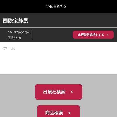
Press
ス
開催地で選ぶ
Escape
キ
to
ッ
close
HOME
グ
プ
the
ロ
2026年10月28日
し
ー
menu.
パシフィコ横浜/Pacifico Yokohama,Japan
27/1/27(水)-29(金)
バ
出展資料請求をする >
て
幕張メッセ
ル
進
ナ
5月_神戸 国際宝飾展
ホーム
ビ
む
2027年05月20日
ゲ
神戸国際展示場/ Kobe International Exhibition Hall, Japan
ー
シ
ョ
10月_国際宝飾展 秋
ン
2026年10月28日
を
パシフィコ横浜/Pacifico Yokohama,Japan
折
り
た
出展社検索 ＞
1月_国際宝飾展
た
2027年01月27日
む
幕張メッセ/Makuhari Messe
商品検索 ＞