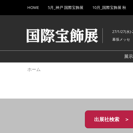
Press
ス
HOME
5月_神戸 国際宝飾展
10月_国際宝飾展 秋
Escape
キ
to
ッ
close
プ
the
27/1/27(水)-
し
menu.
幕張メッセ
て
進
む
展
ホーム
出展社検索 ＞