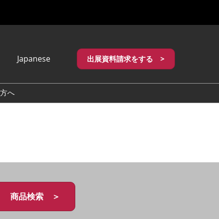
Japanese
出展資料請求をする >
apanese
nglish
方へ
繁體中文
商品検索 ＞