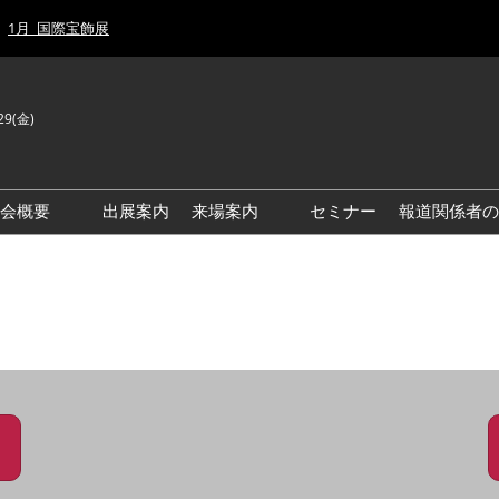
1月_国際宝飾展
29(金)
J
E
示会概要
出展案内
来場案内
セミナー
報道関係者の
前回来場者数
前回(2026年)会場風景
ゾーンマップ
IJT 出展社おすすめ商品ガイ
ド
アクセス・来場ガイド