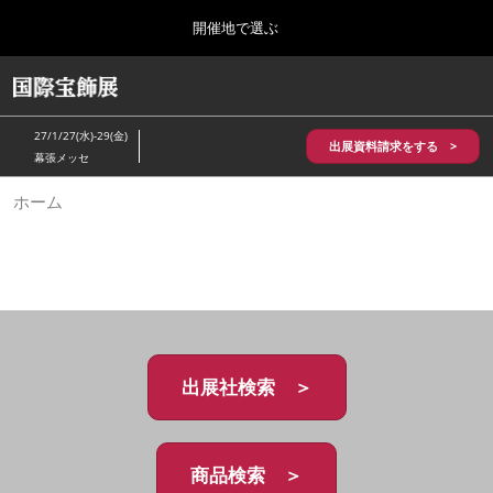
Press
ス
開催地で選ぶ
Escape
キ
to
ッ
close
HOME
グ
プ
the
ロ
2026年10月28日
し
ー
menu.
パシフィコ横浜/Pacifico Yokohama,Japan
27/1/27(水)-29(金)
バ
出展資料請求をする >
て
幕張メッセ
ル
進
ナ
5月_神戸 国際宝飾展
ホーム
ビ
む
2027年05月20日
ゲ
神戸国際展示場/ Kobe International Exhibition Hall, Japan
ー
シ
ョ
10月_国際宝飾展 秋
ン
2026年10月28日
を
パシフィコ横浜/Pacifico Yokohama,Japan
折
り
た
出展社検索 ＞
1月_国際宝飾展
た
2027年01月27日
む
幕張メッセ/Makuhari Messe
商品検索 ＞