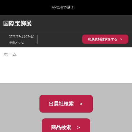
Press
ス
開催地で選ぶ
Escape
キ
to
ッ
close
HOME
グ
プ
the
ロ
2026年10月28日
し
ー
menu.
パシフィコ横浜/Pacifico Yokohama,Japan
27/1/27(水)-29(金)
バ
出展資料請求をする >
て
幕張メッセ
ル
進
ナ
5月_神戸 国際宝飾展
ホーム
ビ
む
2027年05月20日
ゲ
神戸国際展示場/ Kobe International Exhibition Hall, Japan
ー
シ
ョ
10月_国際宝飾展 秋
ン
2026年10月28日
を
パシフィコ横浜/Pacifico Yokohama,Japan
折
り
た
出展社検索 ＞
1月_国際宝飾展
た
2027年01月27日
む
幕張メッセ/Makuhari Messe
商品検索 ＞