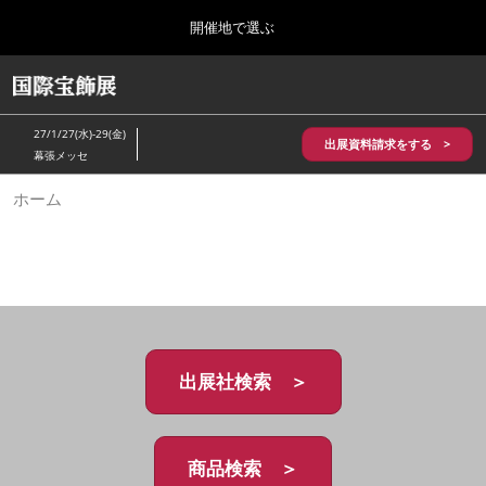
Press
ス
開催地で選ぶ
Escape
キ
to
ッ
close
HOME
グ
プ
the
ロ
2026年10月28日
し
ー
menu.
パシフィコ横浜/Pacifico Yokohama,Japan
27/1/27(水)-29(金)
バ
出展資料請求をする >
て
幕張メッセ
ル
進
ナ
5月_神戸 国際宝飾展
ホーム
ビ
む
2027年05月20日
ゲ
神戸国際展示場/ Kobe International Exhibition Hall, Japan
ー
シ
ョ
10月_国際宝飾展 秋
ン
2026年10月28日
を
パシフィコ横浜/Pacifico Yokohama,Japan
折
り
た
出展社検索 ＞
1月_国際宝飾展
た
2027年01月27日
む
幕張メッセ/Makuhari Messe
商品検索 ＞