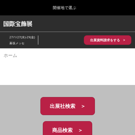
Press
ス
開催地で選ぶ
Escape
キ
to
ッ
close
HOME
グ
プ
the
ロ
2026年10月28日
し
ー
menu.
パシフィコ横浜/Pacifico Yokohama,Japan
27/1/27(水)-29(金)
バ
出展資料請求をする >
て
幕張メッセ
ル
進
ナ
5月_神戸 国際宝飾展
ホーム
ビ
む
2027年05月20日
ゲ
神戸国際展示場/ Kobe International Exhibition Hall, Japan
ー
シ
ョ
10月_国際宝飾展 秋
ン
2026年10月28日
を
パシフィコ横浜/Pacifico Yokohama,Japan
折
り
た
出展社検索 ＞
1月_国際宝飾展
た
2027年01月27日
む
幕張メッセ/Makuhari Messe
商品検索 ＞