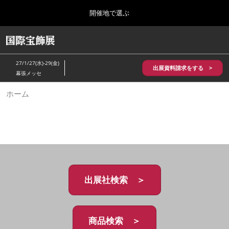
Press
ス
開催地で選ぶ
Escape
キ
to
ッ
close
HOME
グ
プ
the
ロ
2026年10月28日
し
ー
menu.
パシフィコ横浜/Pacifico Yokohama,Japan
27/1/27(水)-29(金)
バ
出展資料請求をする >
て
幕張メッセ
ル
進
ナ
5月_神戸 国際宝飾展
ホーム
ビ
む
2027年05月20日
ゲ
神戸国際展示場/ Kobe International Exhibition Hall, Japan
ー
シ
ョ
10月_国際宝飾展 秋
ン
2026年10月28日
を
パシフィコ横浜/Pacifico Yokohama,Japan
折
り
た
出展社検索 ＞
1月_国際宝飾展
た
2027年01月27日
む
幕張メッセ/Makuhari Messe
商品検索 ＞