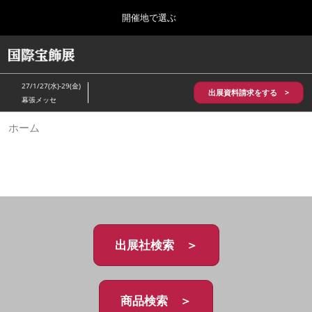
Press
ス
開催地で選ぶ
Escape
キ
to
ッ
close
HOME
グ
プ
the
ロ
2026年10月28日
し
ー
menu.
パシフィコ横浜/Pacifico Yokohama,Japan
27/1/27(水)-29(金)
バ
出展資料請求をする >
て
幕張メッセ
ル
進
ナ
5月_神戸 国際宝飾展
ホーム
ビ
む
2027年05月20日
ゲ
神戸国際展示場/ Kobe International Exhibition Hall, Japan
ー
シ
ョ
10月_国際宝飾展 秋
ン
2026年10月28日
を
パシフィコ横浜/Pacifico Yokohama,Japan
折
り
た
出展社検索 ＞
1月_国際宝飾展
た
2027年01月27日
む
幕張メッセ/Makuhari Messe
商品検索 ＞