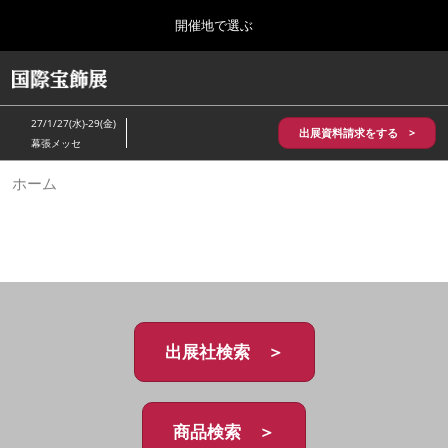
Press
ス
開催地で選ぶ
Escape
キ
to
ッ
close
HOME
グ
プ
the
ロ
2026年10月28日
し
ー
menu.
パシフィコ横浜/Pacifico Yokohama,Japan
27/1/27(水)-29(金)
バ
出展資料請求をする >
て
幕張メッセ
ル
進
ナ
5月_神戸 国際宝飾展
ホーム
ビ
む
2027年05月20日
ゲ
神戸国際展示場/ Kobe International Exhibition Hall, Japan
ー
シ
ョ
10月_国際宝飾展 秋
ン
2026年10月28日
を
パシフィコ横浜/Pacifico Yokohama,Japan
折
り
た
出展社検索 ＞
1月_国際宝飾展
た
2027年01月27日
む
幕張メッセ/Makuhari Messe
商品検索 ＞