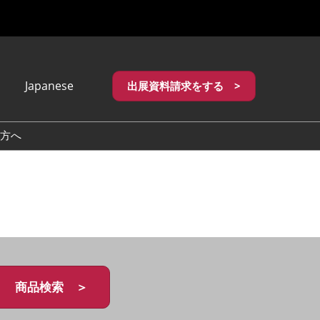
Japanese
出展資料請求をする >
apanese
nglish
方へ
繁體中文
商品検索 ＞