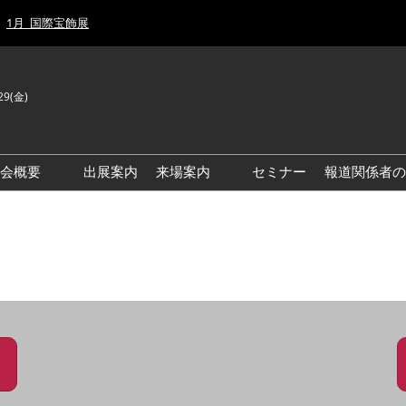
1月_国際宝飾展
29(金)
J
E
示会概要
出展案内
来場案内
セミナー
報道関係者の
前回来場者数
前回(2026年)会場風景
ゾーンマップ
IJT 出展社おすすめ商品ガイ
ド
アクセス・来場ガイド