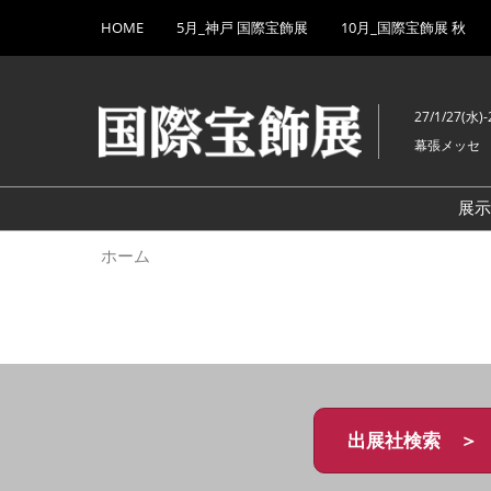
Press
ス
HOME
5月_神戸 国際宝飾展
10月_国際宝飾展 秋
Escape
キ
to
ッ
close
プ
the
27/1/27(水)-
し
menu.
幕張メッセ
て
進
む
展
ホーム
出展社検索 ＞