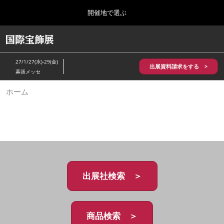
Press
ス
開催地で選ぶ
Escape
キ
to
ッ
close
HOME
グ
プ
the
ロ
2026年10月28日
し
ー
menu.
パシフィコ横浜/Pacifico Yokohama,Japan
27/1/27(水)-29(金)
バ
出展資料請求をする >
て
幕張メッセ
ル
進
ナ
5月_神戸 国際宝飾展
ホーム
ビ
む
2027年05月20日
ゲ
神戸国際展示場/ Kobe International Exhibition Hall, Japan
ー
シ
ョ
10月_国際宝飾展 秋
ン
2026年10月28日
を
パシフィコ横浜/Pacifico Yokohama,Japan
折
り
た
出展社検索 ＞
1月_国際宝飾展
た
2027年01月27日
む
幕張メッセ/Makuhari Messe
商品検索 ＞