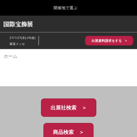
Press
ス
開催地で選ぶ
Escape
キ
to
ッ
close
HOME
グ
プ
the
ロ
2026年10月28日
し
ー
menu.
パシフィコ横浜/Pacifico Yokohama,Japan
27/1/27(水)-29(金)
バ
出展資料請求をする >
て
幕張メッセ
ル
進
ナ
5月_神戸 国際宝飾展
ホーム
ビ
む
2027年05月20日
ゲ
神戸国際展示場/ Kobe International Exhibition Hall, Japan
ー
シ
ョ
10月_国際宝飾展 秋
ン
2026年10月28日
を
パシフィコ横浜/Pacifico Yokohama,Japan
折
り
た
出展社検索 ＞
1月_国際宝飾展
た
2027年01月27日
む
幕張メッセ/Makuhari Messe
商品検索 ＞