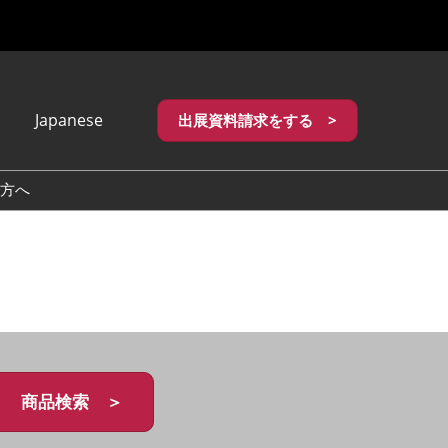
Japanese
出展資料請求をする >
apanese
nglish
方へ
繁體中文
商品検索 ＞