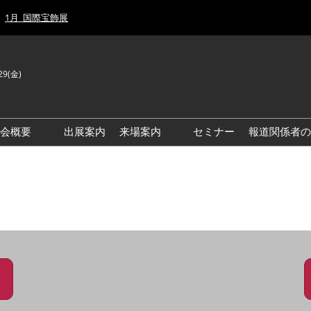
1月_国際宝飾展
29(金)
J
E
示会概要
出展案内
来場案内
セミナー
報道関係者の
前回来場者数
前回(2026年)会場風景
ゾーンマップ
IJT 出展社おすすめ商品ガイ
ド
アクセス・来場ガイド