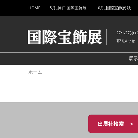
Press
ス
HOME
5月_神戸 国際宝飾展
10月_国際宝飾展 秋
Escape
キ
to
ッ
close
プ
the
27/1/27(水)-
し
menu.
幕張メッセ
て
進
む
展
ホーム
出展社検索 ＞