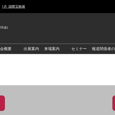
1月_国際宝飾展
29(金)
J
E
示会概要
出展案内
来場案内
セミナー
報道関係者の
前回来場者数
前回(2026年)会場風景
ゾーンマップ
IJT 出展社おすすめ商品ガイ
ド
アクセス・来場ガイド