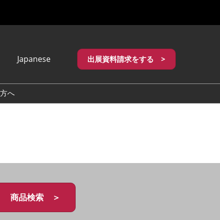
Japanese
出展資料請求をする >
apanese
nglish
方へ
繁體中文
商品検索 ＞