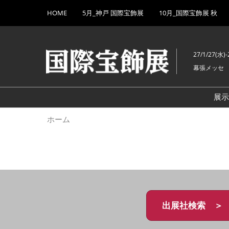
Press
ス
HOME
5月_神戸 国際宝飾展
10月_国際宝飾展 秋
Escape
キ
to
ッ
close
プ
the
27/1/27(水)-
し
menu.
幕張メッセ
て
進
む
展
ホーム
出展社検索 ＞