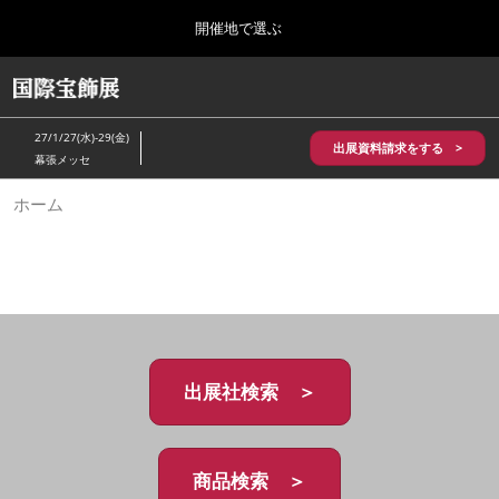
Press
ス
開催地で選ぶ
Escape
キ
to
ッ
close
HOME
グ
プ
the
ロ
2026年10月28日
し
ー
menu.
パシフィコ横浜/Pacifico Yokohama,Japan
27/1/27(水)-29(金)
バ
出展資料請求をする >
て
幕張メッセ
ル
進
ナ
5月_神戸 国際宝飾展
ホーム
ビ
む
2027年05月20日
ゲ
神戸国際展示場/ Kobe International Exhibition Hall, Japan
ー
シ
ョ
10月_国際宝飾展 秋
ン
2026年10月28日
を
パシフィコ横浜/Pacifico Yokohama,Japan
折
り
た
出展社検索 ＞
1月_国際宝飾展
た
2027年01月27日
む
幕張メッセ/Makuhari Messe
商品検索 ＞