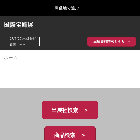
Press
ス
開催地で選ぶ
Escape
キ
to
ッ
close
HOME
グ
プ
the
ロ
2026年10月28日
し
ー
menu.
パシフィコ横浜/Pacifico Yokohama,Japan
27/1/27(水)-29(金)
バ
出展資料請求をする >
て
幕張メッセ
ル
進
ナ
5月_神戸 国際宝飾展
ホーム
ビ
む
2027年05月20日
ゲ
神戸国際展示場/ Kobe International Exhibition Hall, Japan
ー
シ
ョ
10月_国際宝飾展 秋
ン
2026年10月28日
を
パシフィコ横浜/Pacifico Yokohama,Japan
折
り
た
出展社検索 ＞
1月_国際宝飾展
た
2027年01月27日
む
幕張メッセ/Makuhari Messe
商品検索 ＞