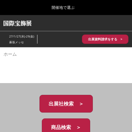
Press
ス
開催地で選ぶ
Escape
キ
to
ッ
close
HOME
グ
プ
the
ロ
2026年10月28日
し
ー
menu.
パシフィコ横浜/Pacifico Yokohama,Japan
27/1/27(水)-29(金)
バ
出展資料請求をする >
て
幕張メッセ
ル
進
ナ
5月_神戸 国際宝飾展
ホーム
ビ
む
2027年05月20日
ゲ
神戸国際展示場/ Kobe International Exhibition Hall, Japan
ー
シ
ョ
10月_国際宝飾展 秋
ン
2026年10月28日
を
パシフィコ横浜/Pacifico Yokohama,Japan
折
り
た
出展社検索 ＞
1月_国際宝飾展
た
2027年01月27日
む
幕張メッセ/Makuhari Messe
商品検索 ＞