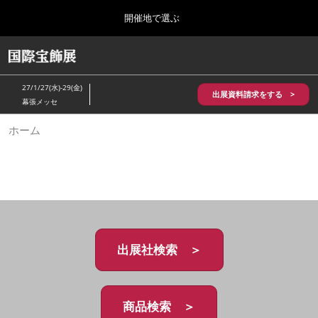
Press
ス
開催地で選ぶ
Escape
キ
to
ッ
close
HOME
グ
プ
the
ロ
2026年10月28日
し
ー
menu.
パシフィコ横浜/Pacifico Yokohama,Japan
27/1/27(水)-29(金)
バ
出展資料請求をする >
て
幕張メッセ
ル
進
ナ
5月_神戸 国際宝飾展
ホーム
ビ
む
2027年05月20日
ゲ
神戸国際展示場/ Kobe International Exhibition Hall, Japan
ー
シ
ョ
10月_国際宝飾展 秋
ン
2026年10月28日
を
パシフィコ横浜/Pacifico Yokohama,Japan
折
り
た
出展社検索 ＞
1月_国際宝飾展
た
2027年01月27日
む
幕張メッセ/Makuhari Messe
商品検索 ＞