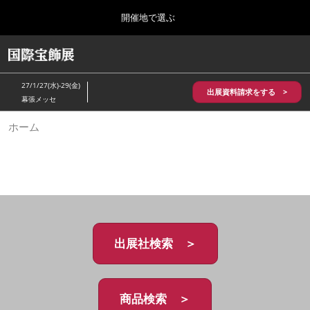
Press
ス
開催地で選ぶ
Escape
キ
to
ッ
close
HOME
グ
プ
the
ロ
2026年10月28日
し
ー
menu.
パシフィコ横浜/Pacifico Yokohama,Japan
27/1/27(水)-29(金)
バ
出展資料請求をする >
て
幕張メッセ
ル
進
ナ
5月_神戸 国際宝飾展
ホーム
ビ
む
2027年05月20日
ゲ
神戸国際展示場/ Kobe International Exhibition Hall, Japan
ー
シ
ョ
10月_国際宝飾展 秋
ン
2026年10月28日
を
パシフィコ横浜/Pacifico Yokohama,Japan
折
り
た
出展社検索 ＞
1月_国際宝飾展
た
2027年01月27日
む
幕張メッセ/Makuhari Messe
商品検索 ＞