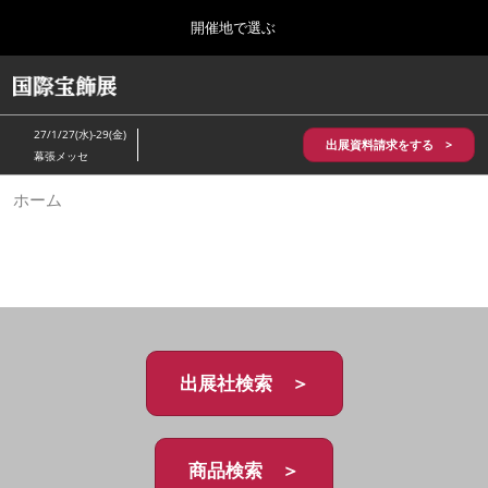
Press
ス
開催地で選ぶ
Escape
キ
to
ッ
close
HOME
グ
プ
the
ロ
2026年10月28日
し
ー
menu.
パシフィコ横浜/Pacifico Yokohama,Japan
27/1/27(水)-29(金)
バ
出展資料請求をする >
て
幕張メッセ
ル
進
ナ
5月_神戸 国際宝飾展
ホーム
ビ
む
2027年05月20日
ゲ
神戸国際展示場/ Kobe International Exhibition Hall, Japan
ー
シ
ョ
10月_国際宝飾展 秋
ン
2026年10月28日
を
パシフィコ横浜/Pacifico Yokohama,Japan
折
り
た
出展社検索 ＞
1月_国際宝飾展
た
2027年01月27日
む
幕張メッセ/Makuhari Messe
商品検索 ＞