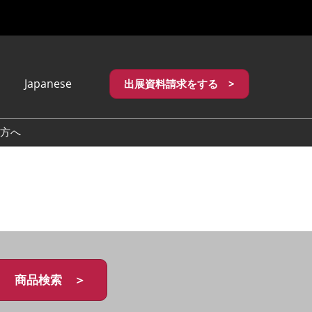
Japanese
出展資料請求をする >
apanese
nglish
方へ
繁體中文
商品検索 ＞