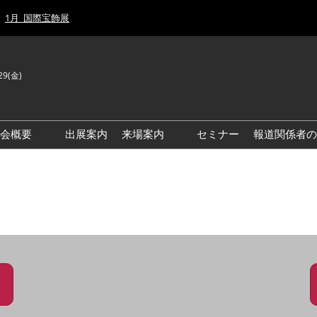
1月_国際宝飾展
29(金)
J
E
示会概要
出展案内
来場案内
セミナー
報道関係者の
前回来場者数
前回(2026年)会場風景
ゾーンマップ
IJT 出展社おすすめ商品ガイ
ド
アクセス・来場ガイド