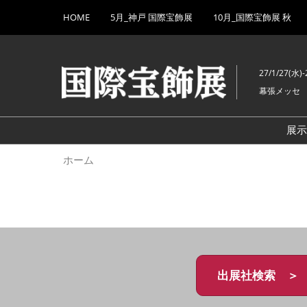
Press
ス
HOME
5月_神戸 国際宝飾展
10月_国際宝飾展 秋
Escape
キ
to
ッ
close
プ
the
27/1/27(水)-
し
menu.
幕張メッセ
て
進
む
展
ホーム
出展社検索 ＞