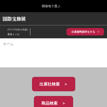
Press
ス
開催地で選ぶ
Escape
キ
to
ッ
close
HOME
グ
プ
the
ロ
2026年10月28日
し
ー
menu.
パシフィコ横浜/Pacifico Yokohama,Japan
27/1/27(水)-29(金)
バ
出展資料請求をする >
て
幕張メッセ
ル
進
ナ
5月_神戸 国際宝飾展
ホーム
ビ
む
2027年05月20日
ゲ
神戸国際展示場/ Kobe International Exhibition Hall, Japan
ー
シ
ョ
10月_国際宝飾展 秋
ン
2026年10月28日
を
パシフィコ横浜/Pacifico Yokohama,Japan
折
り
た
出展社検索 ＞
1月_国際宝飾展
た
2027年01月27日
む
幕張メッセ/Makuhari Messe
商品検索 ＞