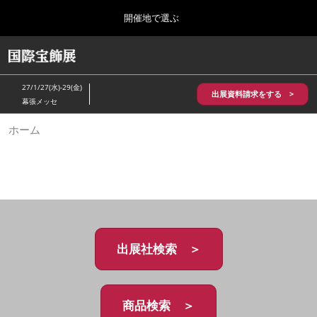
Press
ス
開催地で選ぶ
Escape
キ
to
ッ
close
HOME
グ
プ
the
ロ
2026年10月28日
し
ー
menu.
パシフィコ横浜/Pacifico Yokohama,Japan
27/1/27(水)-29(金)
バ
出展資料請求をする >
て
幕張メッセ
ル
進
ナ
5月_神戸 国際宝飾展
ホーム
ビ
む
2027年05月20日
ゲ
神戸国際展示場/ Kobe International Exhibition Hall, Japan
ー
シ
ョ
10月_国際宝飾展 秋
ン
2026年10月28日
を
パシフィコ横浜/Pacifico Yokohama,Japan
折
り
た
出展社検索 ＞
1月_国際宝飾展
た
2027年01月27日
む
幕張メッセ/Makuhari Messe
商品検索 ＞