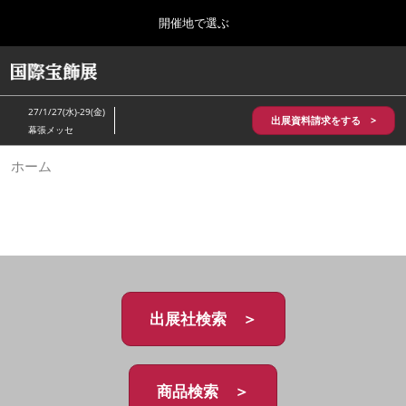
Press
ス
開催地で選ぶ
Escape
キ
to
ッ
close
HOME
グ
プ
the
ロ
2026年10月28日
し
ー
menu.
パシフィコ横浜/Pacifico Yokohama,Japan
27/1/27(水)-29(金)
バ
出展資料請求をする >
て
幕張メッセ
ル
進
ナ
5月_神戸 国際宝飾展
ホーム
ビ
む
2027年05月20日
ゲ
神戸国際展示場/ Kobe International Exhibition Hall, Japan
ー
シ
ョ
10月_国際宝飾展 秋
ン
2026年10月28日
を
パシフィコ横浜/Pacifico Yokohama,Japan
折
り
た
出展社検索 ＞
1月_国際宝飾展
た
2027年01月27日
む
幕張メッセ/Makuhari Messe
商品検索 ＞