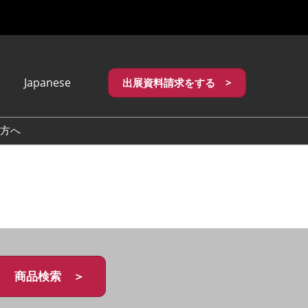
Japanese
出展資料請求をする >
apanese
nglish
方へ
繁體中文
商品検索 ＞