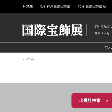
Press
ス
HOME
5月_神戸 国際宝飾展
10月_国際宝飾展 秋
Escape
キ
to
ッ
close
プ
the
27/1/27(水)-
し
menu.
幕張メッセ
て
進
む
展
ホーム
出展社検索 ＞