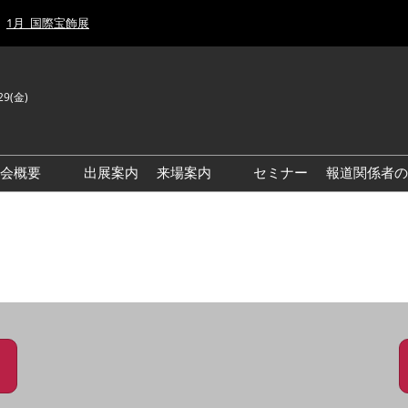
1月_国際宝飾展
29(金)
J
E
示会概要
出展案内
来場案内
セミナー
報道関係者の
前回来場者数
前回(2026年)会場風景
ゾーンマップ
IJT 出展社おすすめ商品ガイ
ド
アクセス・来場ガイド