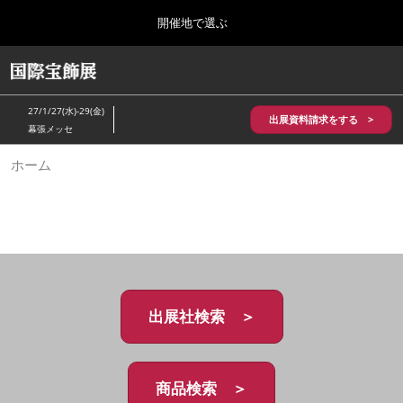
Press
ス
開催地で選ぶ
Escape
キ
to
ッ
close
HOME
グ
プ
the
ロ
2026年10月28日
し
ー
menu.
パシフィコ横浜/Pacifico Yokohama,Japan
27/1/27(水)-29(金)
バ
出展資料請求をする >
て
幕張メッセ
ル
進
ナ
5月_神戸 国際宝飾展
ホーム
ビ
む
2027年05月20日
ゲ
神戸国際展示場/ Kobe International Exhibition Hall, Japan
ー
シ
ョ
10月_国際宝飾展 秋
ン
2026年10月28日
を
パシフィコ横浜/Pacifico Yokohama,Japan
折
り
た
出展社検索 ＞
1月_国際宝飾展
た
2027年01月27日
む
幕張メッセ/Makuhari Messe
商品検索 ＞