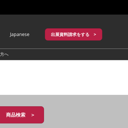
Japanese
出展資料請求をする >
apanese
nglish
方へ
繁體中文
商品検索 ＞