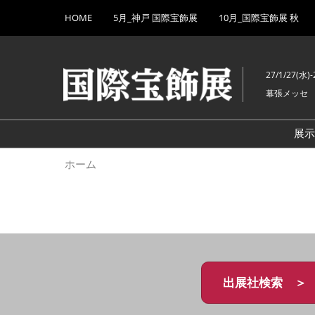
Press
ス
HOME
5月_神戸 国際宝飾展
10月_国際宝飾展 秋
Escape
キ
to
ッ
close
プ
the
27/1/27(水)-
し
menu.
幕張メッセ
て
進
む
展
ホーム
出展社検索 ＞