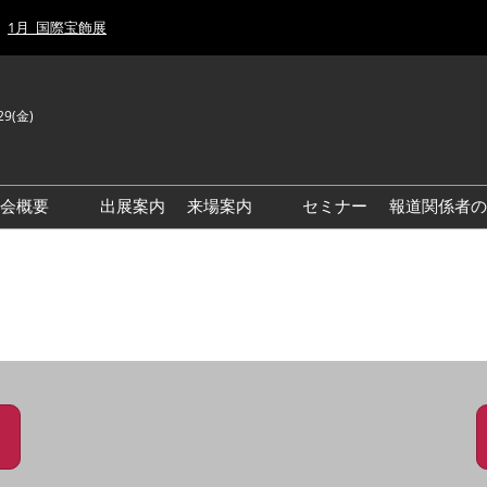
1月_国際宝飾展
29(金)
J
E
示会概要
出展案内
来場案内
セミナー
報道関係者の
前回来場者数
前回(2026年)会場風景
ゾーンマップ
IJT 出展社おすすめ商品ガイ
ド
アクセス・来場ガイド