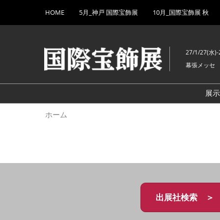
Press
ス
HOME
5月_神戸 国際宝飾展
10月_国際宝飾展 秋
Escape
キ
to
ッ
close
プ
the
27/1/27(水)-
し
menu.
幕張メッセ
て
進
む
展
ホーム
出展社検索 ＞