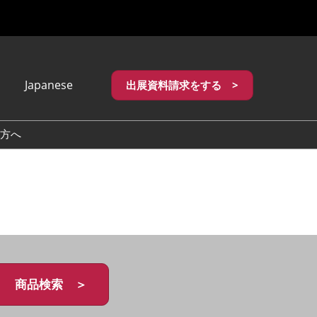
Japanese
出展資料請求をする >
apanese
nglish
方へ
繁體中文
商品検索 ＞