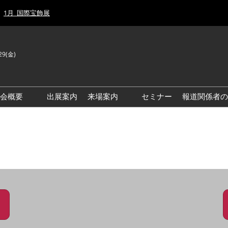
1月_国際宝飾展
29(金)
J
E
示会概要
出展案内
来場案内
セミナー
報道関係者の
前回来場者数
前回(2026年)会場風景
ゾーンマップ
IJT 出展社おすすめ商品ガイ
ド
アクセス・来場ガイド