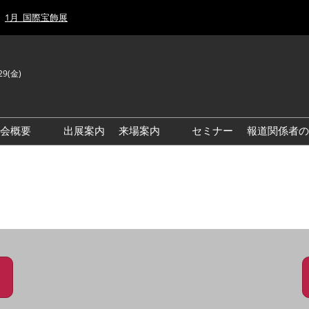
1月_国際宝飾展
29(金)
J
E
示会概要
出展案内
来場案内
セミナー
報道関係者の
前回来場者数
前回(2026年)会場風景
ゾーンマップ
IJT 出展社おすすめ商品ガイ
ド
アクセス・来場ガイド