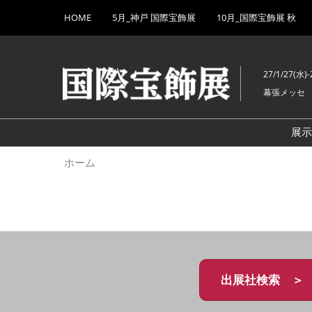
Press
ス
HOME
5月_神戸 国際宝飾展
10月_国際宝飾展 秋
Escape
キ
to
ッ
close
プ
the
27/1/27(水)-
し
menu.
幕張メッセ
て
進
む
展
ホーム
出展社検索 ＞