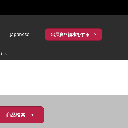
Japanese
出展資料請求をする >
apanese
nglish
方へ
繁體中文
商品検索 ＞